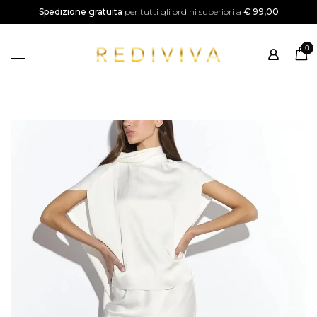
SALDI
Spedizione gratuita
per tutti gli ordini superiori a
€ 99,00
Home
0
Shop
Categorie
Instagram