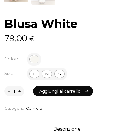
Blusa White
79,00
€
Colore
Size
L
M
S
Aggiungi al carrello
Aggiungi al carrello
Categoria:
Camicie
Descrizione