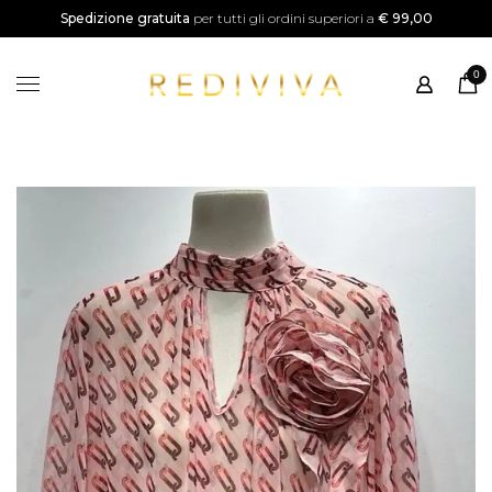
SALDI
Spedizione gratuita
per tutti gli ordini superiori a
€ 99,00
Home
0
Shop
Categorie
Instagram