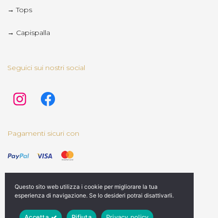
→ Tops
→ Capispalla
Seguici sui nostri social
Pagamenti sicuri con
Questo sito web utilizza i cookie per migliorare la tua
esperienza di navigazione. Se lo desideri potrai disattivarli.
© 2025 Rediviva Store | Tutti i diritti riservati |
Credits
Accetta
Rifiuta
Privacy policy