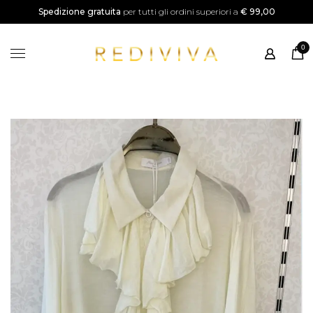
SALDI
Spedizione gratuita
per tutti gli ordini superiori a
€ 99,00
Home
0
Shop
Categorie
Instagram