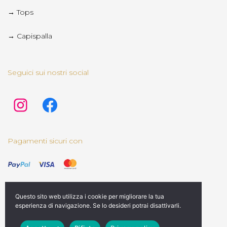
→ Tops
→ Capispalla
Seguici sui nostri social
Pagamenti sicuri con
Questo sito web utilizza i cookie per migliorare la tua
esperienza di navigazione. Se lo desideri potrai disattivarli.
© 2025 Rediviva Store | Tutti i diritti riservati |
Credits