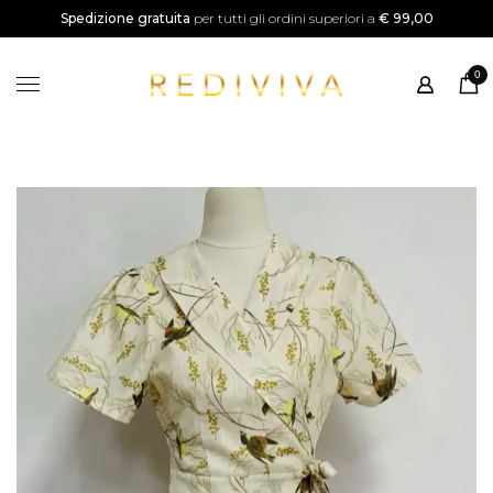
SALDI
Spedizione gratuita
per tutti gli ordini superiori a
€ 99,00
Home
0
Shop
Categorie
Instagram