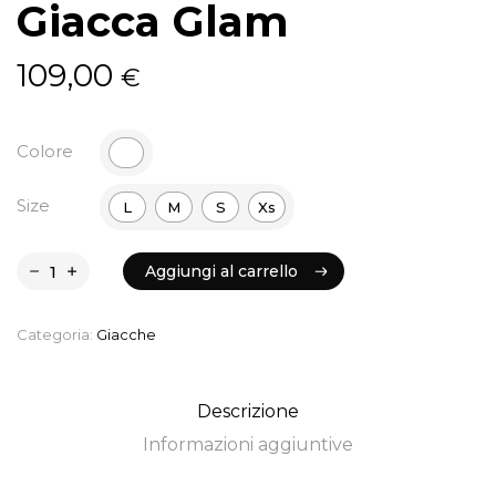
Giacca Glam
109,00
€
Colore
Size
L
M
S
Xs
Aggiungi al carrello
Aggiungi al carrello
Categoria:
Giacche
Descrizione
Informazioni aggiuntive