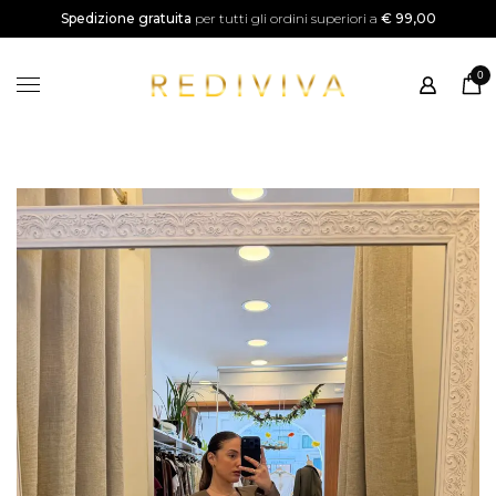
SALDI
Spedizione gratuita
per tutti gli ordini superiori a
€ 99,00
Home
0
Shop
Categorie
Instagram