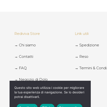
Rediviva Store
Link utili
→ Chi siamo
→ Spedizione
→ Contatti
→ Reso
→ FAQ
→ Termini & Condi
→ Negozio di Dolo
Questo sito web utilizza i cookie per migliorare
→ Negozio di Chioggia
la tua esperienza di navigazione. Se lo desideri
potrai disattivarli.