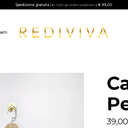
Spedizione gratuita
per tutti gli ordini superiori a
€ 99,00
ram
C
Pe
39,0