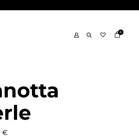
0
anotta
rle
0
€