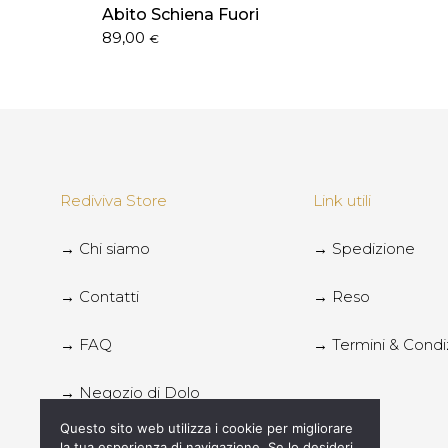
Abito Schiena Fuori
89,00
€
Rediviva Store
Link utili
→ Chi siamo
→ Spedizione
→ Contatti
→ Reso
→ FAQ
→ Termini & Condi
→ Negozio di Dolo
Questo sito web utilizza i cookie per migliorare
→ Negozio di Chioggia
la tua esperienza di navigazione. Se lo desideri