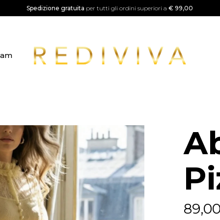
Spedizione gratuita
per tutti gli ordini superiori a
€ 99,00
ram
Ab
Pi
89,0