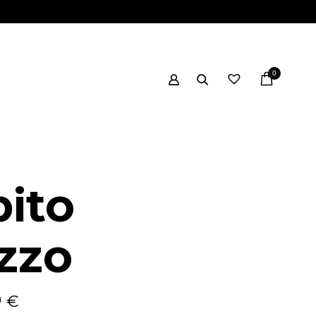
0
ito
zzo
0
€