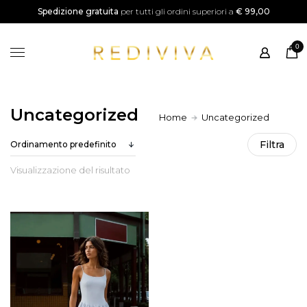
SALDI
Spedizione gratuita
per tutti gli ordini superiori a
€ 99,00
Home
0
Shop
Categorie
Instagram
Uncategorized
Home
Uncategorized
Filtra
Visualizzazione del risultato